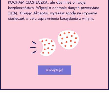
KOCHAM CIASTECZKA, ale dbam też o Twoje
– Szukałabym tu bardziej
bezpieczeństwo. Więcej o ochronie danych przeczytasz
autentyczności produktu, niż
TUTAJ
. Klikając Akceptuj, wyrażasz zgodę na używanie
ciasteczek w celu usprawnienia korzystania z witryny.
autentyczności dań kuchni greckiej
– mówi Wójcikowska.
Akceptuję!