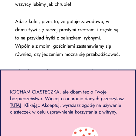
wszyscy lubimy jak chrupie!
Ada z kolei, przez to, że gotuje zawodowo, w
domu żywi się raczej prostymi rzeczami i często są
to na przykład frytki z paluszkami rybnymi.
Wspólnie z moimi gościniami zastanawiamy się
również, czy jedzeniem można się przebodźcować.
Jakie dania/smaki najczęściej pojawiały się u moich
gościń? Posłuchaj podcastu!
KOCHAM CIASTECZKA, ale dbam też o Twoje
bezpieczeństwo. Więcej o ochronie danych przeczytasz
Social media 2025
TUTAJ
. Klikając Akceptuj, wyrażasz zgodę na używanie
ciasteczek w celu usprawnienia korzystania z witryny.
Social media, a zwłaszcza TikTok czy Instagram
nadal kreują kulinarne trendy. Matcha, dubajska