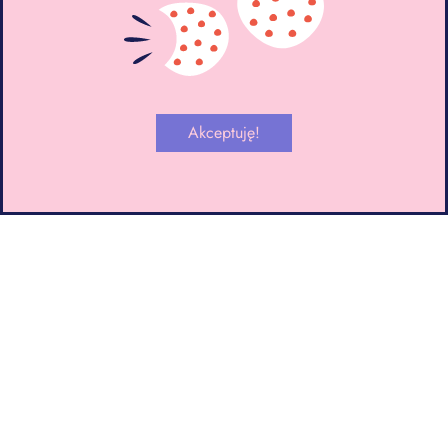
czekolada, czy pierwszy viral 2026 – sernik
jogurtowy z ciasteczkami Lotus Biscoff to znakomite
tego przykłady.
Akceptuję!
Zgodnie uznałyśmy jednak, że to, czego teraz
najbardziej potrzebujemy jako restauracyjni goście,
to nie podążanie za modą, a autentyczność, pasja i
kreatywność szefów kuchni. Szukamy miejsc
przemyślanych i dopracowanych, takich, które
zapadają w pamięć.
Gastropodsumowanie 2025
– o tym mówimy!