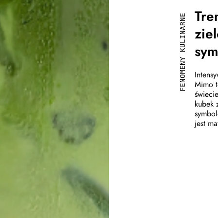
Tre
FENOMENY KULINARNE
zie
sym
Intens
Mimo t
świeci
kubek 
symbol
jest ma